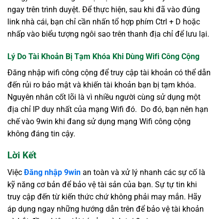
ngay trên trình duyệt. Để thực hiện, sau khi đã vào đúng
link nhà cái, bạn chỉ cần nhấn tổ hợp phím
Ctrl + D
hoặc
nhấp vào biểu tượng ngôi sao trên thanh địa chỉ để lưu lại.
Lý Do Tài Khoản Bị Tạm Khóa Khi Dùng Wifi Công Cộng
Đăng nhập wifi công cộng để truy cập tài khoản có thể dẫn
đến rủi ro bảo mật và khiến tài khoản bạn bị tạm khóa.
Nguyên nhân cốt lõi là vì nhiều người cùng sử dụng một
địa chỉ IP duy nhất của mạng Wifi đó. Do đó, bạn nên hạn
chế vào 9win khi đang sử dụng mạng Wifi công cộng
không đáng tin cậy.
Lời Kết
Việc
Đăng nhập 9win
an toàn và xử lý nhanh các sự cố là
kỹ năng cơ bản để bảo vệ tài sản của bạn. Sự tự tin khi
truy cập đến từ kiến thức chứ không phải may mắn. Hãy
áp dụng ngay những hướng dẫn trên để bảo vệ tài khoản