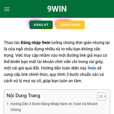
9WIN
ĐĂNG KÝ
ĐĂNG NHẬP
Thao tác
Đăng nhập 9win
tưởng chừng đơn giản nhưng lại
là cửa ngõ chứa đựng nhiều rủi ro nếu bạn không cẩn
trọng. Việc truy cập nhầm vào một đường link giả mạo có
thể khiến bạn mất tài khoản vĩnh viễn chỉ trong vài giây,
một cái giá quá đắt. Hướng dẫn toàn diện này
9win
sẽ
cung cấp link chính thức, quy trình 3 bước chuẩn xác và
cách xử lý mọi sự cố, giúp bạn luôn an tâm.
Nội Dung Trang
Hướng Dẫn 3 Bước Đăng Nhập 9win An Toàn Và Nhanh
Chóng