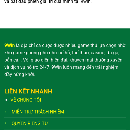
và bắt đầu phiên giải trí của mình tại 9win.
9Win
là địa chỉ cá cược được nhiều game thủ lựa chọn nhờ
kho game phong phú như nổ hũ, thể thao, casino, đá gà,
bắn cá... Với giao diện hiện đại, khuyến mãi thường xuyên
và dịch vụ hỗ trợ 24/7, 9Win luôn mang đến trải nghiệm
đầy hứng khởi.
LIÊN KẾT NHANH
VỀ CHÚNG TÔI
MIỄN TRỪ TRÁCH NHIỆM
QUYỀN RIÊNG TƯ