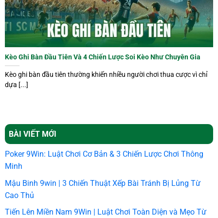
giải đấu nhỏ, giải trẻ và
lớn, môn thể thao phổ biến
Giải
thể thao ảo.
toàn cầu.
Đấu
Tốc Độ
Cập
Cập nhật nhanh, đặc
Tốc độ ổn định, bảng kèo
Nhật
biệt là kèo trong trận
được niêm yết sớm với tỷ lệ
Bảng
(running ball).
hấp dẫn.
Kèo Ghi Bàn Đầu Tiên Và 4 Chiến Lược Soi Kèo Như Chuyên Gia
Kèo
Kèo ghi bàn đầu tiên thường khiến nhiều người chơi thua cược vì chỉ
dựa [...]
Các Loại Kèo Cược Phổ Biến Tại Thể Thao 9win
Để chinh phục sảnh cược
thể thao 9win
, nắm vững cách
đọc và ý nghĩa các loại kèo phổ biến là điều kiện tiên quyết
cho mọi chiến thắng.
BÀI VIẾT MỚI
Kèo Châu Âu (1X2): Dự đoán đội chủ nhà thắng (1), hai đội
Poker 9Win: Luật Chơi Cơ Bản & 3 Chiến Lược Chơi Thông
hòa (X), hoặc đội khách thắng (2).
Minh
Kèo chấp Châu Á (Handicap): Đội mạnh hơn chấp đội yếu
Mậu Binh 9win | 3 Chiến Thuật Xếp Bài Tránh Bị Lủng Từ
hơn một tỷ lệ nhất định để tạo sự cân bằng cho kèo.
Cao Thủ
Kèo Tài Xỉu (O/U): Dự đoán tổng số bàn thắng/điểm số
Tiến Lên Miền Nam 9Win | Luật Chơi Toàn Diện và Mẹo Từ