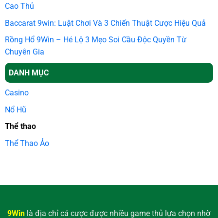
trận đấu sẽ cao hơn (Tài) hay thấp hơn (Xỉu) con số nhà
Cao Thủ
cái đưa ra.
Baccarat 9win: Luật Chơi Và 3 Chiến Thuật Cược Hiệu Quả
Chẵn Lẻ: Dự đoán tổng số bàn thắng/điểm số trận đấu là
Rồng Hổ 9Win – Hé Lộ 3 Mẹo Soi Cầu Độc Quyền Từ
số chẵn hay lẻ.
Chuyên Gia
Phạt Góc: Đặt vào các thông số liên quan đến phạt góc
như tổng số quả phạt góc, đội hưởng phạt góc đầu
DANH MỤC
tiên/cuối cùng.
Casino
Ưu Đãi Độc Quyền Chỉ Có Tại Thể Thao 9win
Nổ Hũ
Ngoài tỷ lệ cược hấp dẫn, nhà cái còn tung ra các chương
Thể thao
trình ưu đãi độc quyền giúp gia tăng vốn cũng như để
Thể Thao Ảo
giảm thiểu rủi ro cho người chơi.
Thưởng 100% lần nạp đầu: Nhân đôi số vốn ngay từ lần
nạp tiền đầu tiên vào sảnh chơi.
Hoàn trả thua hàng tuần: Nhận lại một phần trăm số tiền
đã thua trong tuần, giúp bạn có thêm vốn để tiếp tục chinh
9Win
là địa chỉ cá cược được nhiều game thủ lựa chọn nhờ