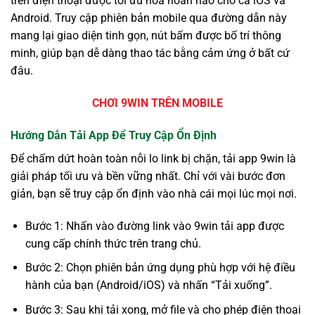
trên điện thoại được tối ưu hóa hoàn hảo cho cả iOS và
Android. Truy cập phiên bản mobile qua đường dẫn này
mang lại giao diện tinh gọn, nút bấm được bố trí thông
minh, giúp bạn dễ dàng thao tác bằng cảm ứng ở bất cứ
đâu.
CHƠI 9WIN TRÊN MOBILE
Hướng Dẫn Tải App Để Truy Cập Ổn Định
Để chấm dứt hoàn toàn nỗi lo link bị chặn, tải app 9win là
giải pháp tối ưu và bền vững nhất. Chỉ với vài bước đơn
giản, bạn sẽ truy cập ổn định vào nhà cái mọi lúc mọi nơi.
Bước 1: Nhấn vào đường link vào 9win tải app được
cung cấp chính thức trên trang chủ.
Bước 2: Chọn phiên bản ứng dụng phù hợp với hệ điều
hành của bạn (Android/iOS) và nhấn “Tải xuống”.
Bước 3: Sau khi tải xong, mở file và cho phép điện thoại