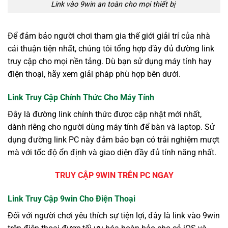
Link vào 9win an toàn cho mọi thiết bị
Để đảm bảo người chơi tham gia thế giới giải trí của nhà
cái thuận tiện nhất, chúng tôi tổng hợp đầy đủ đường link
truy cập cho mọi nền tảng. Dù bạn sử dụng máy tính hay
điện thoại, hãy xem giải pháp phù hợp bên dưới.
Link Truy Cập Chính Thức Cho Máy Tính
Đây là đường link chính thức được cập nhật mới nhất,
dành riêng cho người dùng máy tính để bàn và laptop. Sử
dụng đường link PC này đảm bảo bạn có trải nghiệm mượt
mà với tốc độ ổn định và giao diện đầy đủ tính năng nhất.
TRUY CẬP 9WIN TRÊN PC NGAY
Link Truy Cập 9win Cho Điện Thoại
Đối với người chơi yêu thích sự tiện lợi, đây là link vào 9win