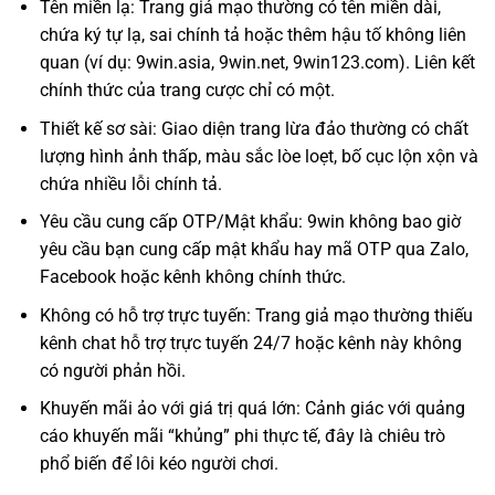
Tên miền lạ: Trang giả mạo thường có tên miền dài,
chứa ký tự lạ, sai chính tả hoặc thêm hậu tố không liên
quan (ví dụ: 9win.asia, 9win.net, 9win123.com). Liên kết
chính thức của trang cược chỉ có một.
Thiết kế sơ sài: Giao diện trang lừa đảo thường có chất
lượng hình ảnh thấp, màu sắc lòe loẹt, bố cục lộn xộn và
chứa nhiều lỗi chính tả.
Yêu cầu cung cấp OTP/Mật khẩu: 9win không bao giờ
yêu cầu bạn cung cấp mật khẩu hay mã OTP qua Zalo,
Facebook hoặc kênh không chính thức.
Không có hỗ trợ trực tuyến: Trang giả mạo thường thiếu
kênh chat hỗ trợ trực tuyến 24/7 hoặc kênh này không
có người phản hồi.
Khuyến mãi ảo với giá trị quá lớn: Cảnh giác với quảng
cáo khuyến mãi “khủng” phi thực tế, đây là chiêu trò
phổ biến để lôi kéo người chơi.