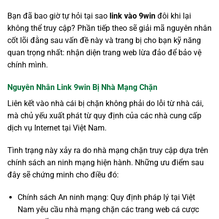
Bạn đã bao giờ tự hỏi tại sao
link vào 9win
đôi khi lại
không thể truy cập? Phần tiếp theo sẽ giải mã nguyên nhân
cốt lõi đằng sau vấn đề này và trang bị cho bạn kỹ năng
quan trọng nhất: nhận diện trang web lừa đảo để bảo vệ
chính mình.
Nguyên Nhân Link 9win Bị Nhà Mạng Chặn
Liên kết vào nhà cái bị chặn không phải do lỗi từ nhà cái,
mà chủ yếu xuất phát từ quy định của các nhà cung cấp
dịch vụ Internet tại Việt Nam.
Tình trạng này xảy ra do nhà mạng chặn truy cập dựa trên
chính sách an ninh mạng hiện hành. Những ưu điểm sau
đây sẽ chứng minh cho điều đó:
Chính sách An ninh mạng: Quy định pháp lý tại Việt
Nam yêu cầu nhà mạng chặn các trang web cá cược